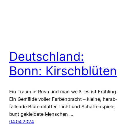
Deutsch­land:
Bonn: Kirsch­blüten
Ein Traum in Rosa und man weiß, es ist Früh­ling.
Ein Gemäl­de vol­ler Far­ben­pracht – klei­ne, herab­
fallen­de Blü­ten­blät­ter, Licht und Schat­ten­spiele,
bunt ge­klei­de­te Men­schen …
04.04.2024